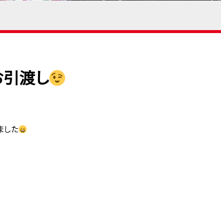
お引渡し
ました