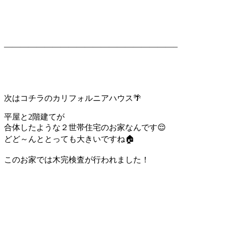
—————————————————————–
次はコチラのカリフォルニアハウス🌴
平屋と2階建てが
合体したような２世帯住宅のお家なんです😌
どど～んととっても大きいですね🏠
このお家では木完検査が行われました！