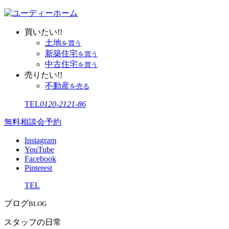
買いたい!!
土地
を買う
新築住宅
を買う
中古住宅
を買う
売りたい!!
不動産
を売る
TEL
0120-2121-86
無料相談会予約
Instagram
YouTube
Facebook
Pinterest
TEL
ブログ
BLOG
スタッフの日常