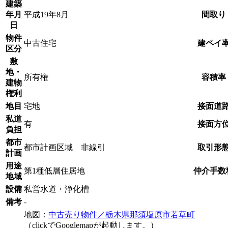
建築
年月
平成19年8月
間取り
日
物件
中古住宅
建ペイ
区分
敷
地・
所有権
容積率
建物
権利
地目
宅地
接面道
私道
有
接面方
負担
都市
都市計画区域 非線引
取引形
計画
用途
第1種低層住居地
仲介手数
地域
設備
私営水道・浄化槽
備考
-
地図：
中古売り物件／栃木県那須塩原市若草町
（clickでGooglemapが起動します。）