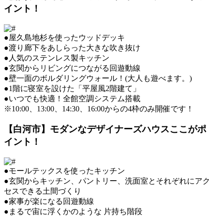
イント！
●屋久島地杉を使ったウッドデッキ
●渡り廊下をあしらった大きな吹き抜け
●人気のステンレス製キッチン
●玄関からリビングにつながる回遊動線
●壁一面のボルダリングウォール！(大人も遊べます。)
●1階に寝室を設けた「平屋風2階建て」
●いつでも快適！全館空調システム搭載
※10:00、13:00、14:30、16:00からの4枠のみ開催です！
【白河市】モダンなデザイナーズハウスここがポ
イント！
●モールテックスを使ったキッチン
●玄関からキッチン、パントリー、洗面室とそれぞれにアク
セスできる土間づくり
●家事が楽になる回遊動線
●まるで宙に浮くかのような 片持ち階段