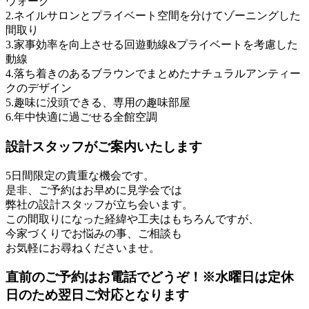
ウォーク
2.ネイルサロンとプライベート空間を分けてゾーニングした
間取り
3.家事効率を向上させる回遊動線&プライベートを考慮した
動線
4.落ち着きのあるブラウンでまとめたナチュラルアンティー
クのデザイン
5.趣味に没頭できる、専用の趣味部屋
6.年中快適に過ごせる全館空調
設計スタッフがご案内いたします
5日間限定の貴重な機会です。
是非、ご予約はお早めに見学会では
弊社の設計スタッフが立ち会います。
この間取りになった経緯や工夫はもちろんですが、
今家づくりでお悩みの事、ご相談も
お気軽にお尋ねくださいませ。
直前のご予約はお電話でどうぞ！※水曜日は定休
日のため翌日ご対応となります